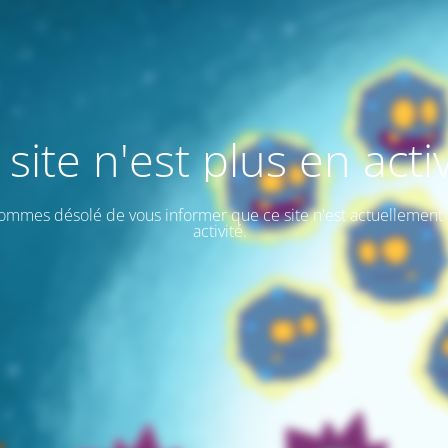
 site n'est plus en activ
ommes désolé de vous informer que ce site n'est actuellement 
activité.