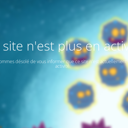
 site n'est plus en activ
ommes désolé de vous informer que ce site n'est actuellement 
activité.