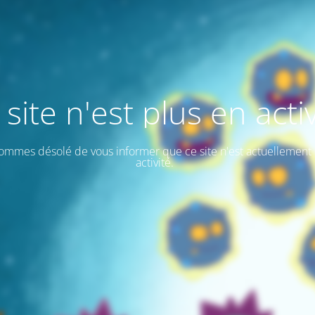
 site n'est plus en activ
ommes désolé de vous informer que ce site n'est actuellement 
activité.